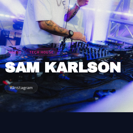
←
Retour a la Boite Noire
HOUSE
TECH HOUSE
SAM KARLSON
Instagram
IG