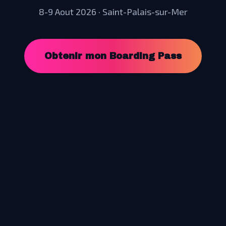
8-9 Aout 2026 · Saint-Palais-sur-Mer
Obtenir mon Boarding Pass
Flyin'Festival
2026
Expérience aérienne, solaire et électro sur la côte Atlantique.
8-
9 Août
à
Saint-Palais-sur-Mer
.