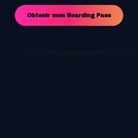
Obtenir mon Boarding Pass
Flyin'Festival
2026
Expérience aérienne, solaire et électro sur la côte Atlantique.
8-
9 Août
à
Saint-Palais-sur-Mer
.
Festival
Club
Artistes