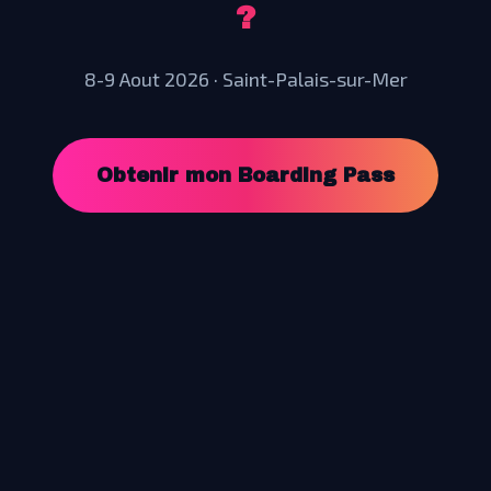
?
8-9 Aout 2026 · Saint-Palais-sur-Mer
Obtenir mon Boarding Pass
Flyin'Festival
2026
Expérience aérienne, solaire et électro sur la côte Atlantique.
8-
9 Août
à
Saint-Palais-sur-Mer
.