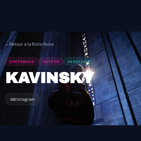
←
Retour a la Boite Noire
SYNTHWAVE
OUTRUN
HEADLINER
KAVINSKY
Instagram
IG