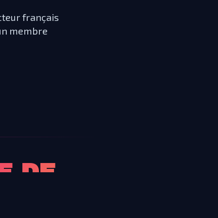
cteur français
e un membre
E DE