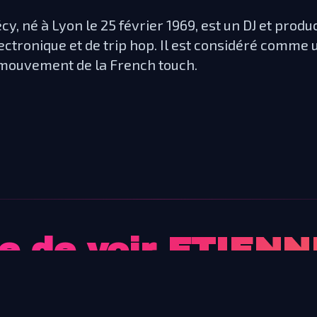
cy, né à Lyon le 25 février 1969, est un DJ et produ
ectronique et de trip hop. Il est considéré comm
mouvement de la French touch.
e de voir
ETIENN
CRÉCY
?