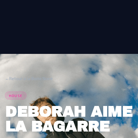
←
Retour a la Boite Noire
HOUSE
DEBORAH AIME
LA BAGARRE