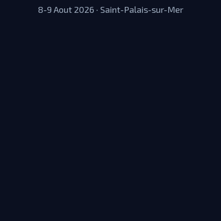
8-9 Aout 2026 · Saint-Palais-sur-Mer
Obtenir mon Boarding Pass
Flyin'Festival
2026
Expérience aérienne, solaire et électro sur la côte Atlantique.
8-
9 Août
à
Saint-Palais-sur-Mer
.